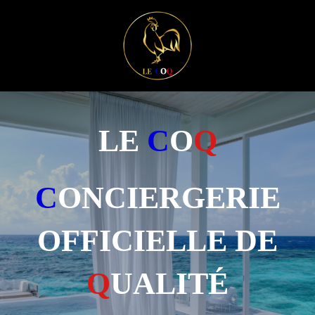
LE
C
O
Q
C
ONCIERGERIE
OFFICIELLE DE
Q
UALITÉ